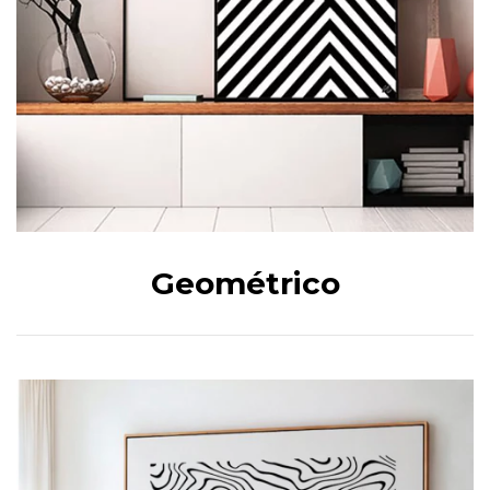
Geométrico