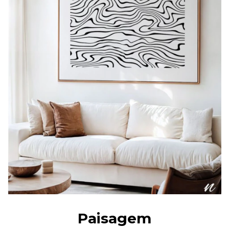
Paisagem