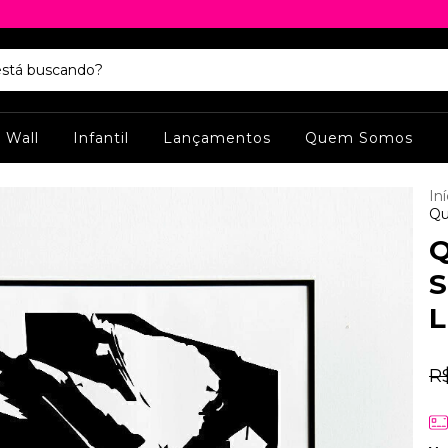
y Wall
Infantil
Lançamentos
Quem Somos
Iní
Qu
Q
S
L
R