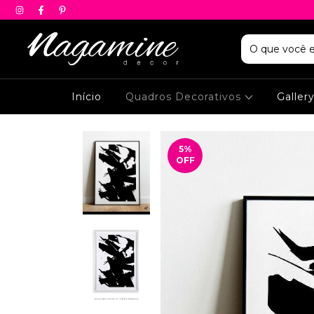
Início
Quadros Decorativos
Galler
5
%
OFF