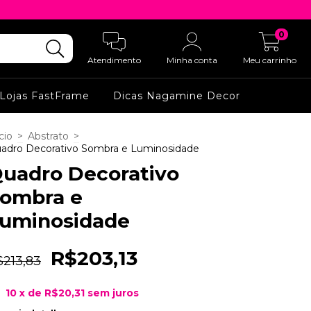
0
Atendimento
Minha conta
Meu carrinho
Lojas FastFrame
Dicas Nagamine Decor
cio
>
Abstrato
>
adro Decorativo Sombra e Luminosidade
uadro Decorativo
ombra e
uminosidade
R$203,13
$213,83
10
x de
R$20,31
sem juros