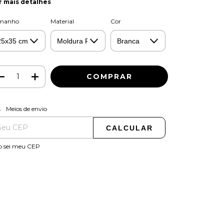
r mais detalhes
manho
Material
Cor
ALTERAR CEP
regas para o CEP:
Meios de envio
CALCULAR
o sei meu CEP