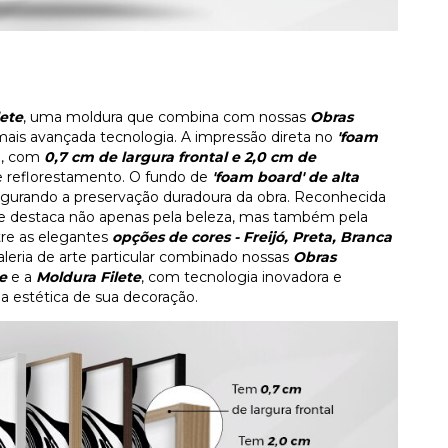
lete
, uma moldura que combina com nossas
Obras
mais avançada tecnologia. A impressão direta no
'foam
D
, com
0,7 cm de largura frontal e 2,0 cm de
de reflorestamento. O fundo de
'foam board' de alta
gurando a preservação duradoura da obra. Reconhecida
 se destaca não apenas pela beleza, mas também pela
tre as elegantes
opções de cores - Freijó, Preta, Branca
eria de arte particular combinado nossas
Obras
e
e a
Moldura Filete
, com tecnologia inovadora e
a estética de sua decoração.