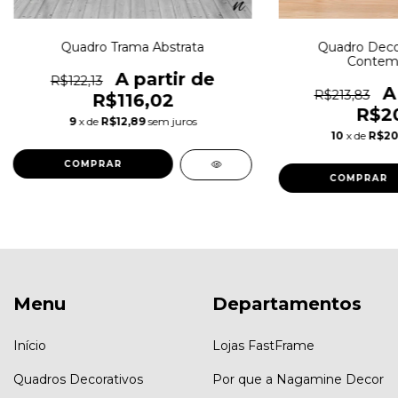
Quadro Trama Abstrata
Quadro Decor
Contem
R$122,13
R$213,83
R$116,02
R$20
9
x de
R$12,89
sem juros
10
x de
R$20
COMPRAR
COMPRAR
Menu
Departamentos
Início
Lojas FastFrame
Quadros Decorativos
Por que a Nagamine Decor