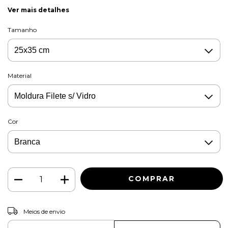
Ver mais detalhes
Tamanho
Material
Cor
ALTERAR CEP
Entregas para o CEP:
Meios de envio