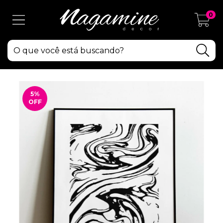
0
5
%
OFF