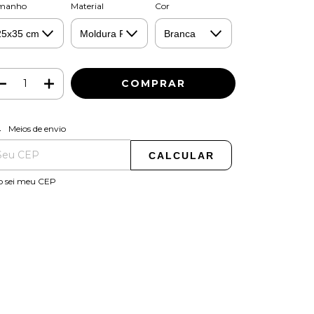
manho
Material
Cor
ALTERAR CEP
regas para o CEP:
Meios de envio
CALCULAR
o sei meu CEP