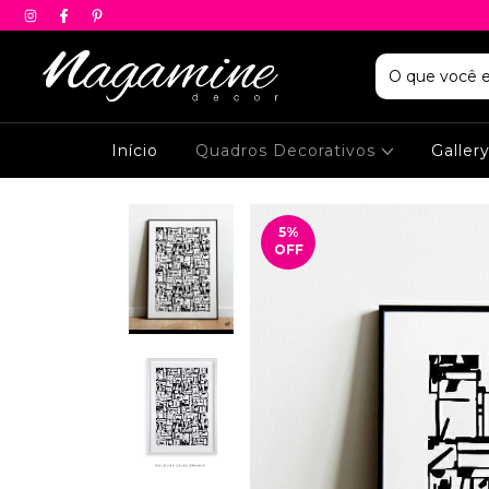
Início
Quadros Decorativos
Galler
5
%
OFF