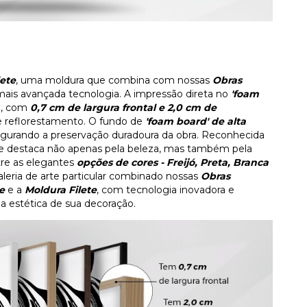
lete
, uma moldura que combina com nossas
Obras
mais avançada tecnologia. A impressão direta no
'foam
D
, com
0,7 cm de largura frontal e 2,0 cm de
de reflorestamento. O fundo de
'foam board' de alta
gurando a preservação duradoura da obra. Reconhecida
 se destaca não apenas pela beleza, mas também pela
tre as elegantes
opções de cores - Freijó, Preta, Branca
eria de arte particular combinado nossas
Obras
e
e a
Moldura Filete
, com tecnologia inovadora e
a estética de sua decoração.