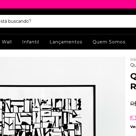
y Wall
Infantil
Lançamentos
Quem Somos
Iní
Qu
Q
R
R
Ve