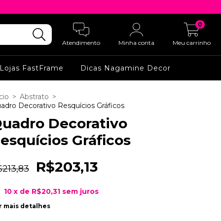
0
Atendimento
Minha conta
Meu carrinho
Lojas FastFrame
Dicas Nagamine Decor
cio
>
Abstrato
>
adro Decorativo Resquícios Gráficos
uadro Decorativo
esquícios Gráficos
R$203,13
$213,83
10
x de
R$20,31
sem juros
r mais detalhes