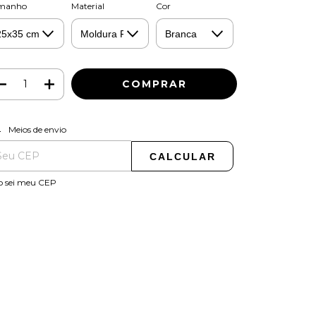
manho
Material
Cor
ALTERAR CEP
regas para o CEP:
Meios de envio
CALCULAR
o sei meu CEP