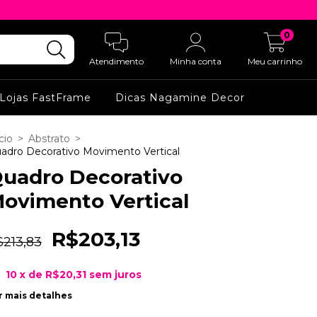
0
Atendimento
Minha conta
Meu carrinho
Lojas FastFrame
Dicas Nagamine Decor
cio
>
Abstrato
>
adro Decorativo Movimento Vertical
uadro Decorativo
ovimento Vertical
R$203,13
$213,83
10
x de
R$20,31
sem juros
r mais detalhes