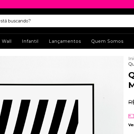
y Wall
Infantil
Lançamentos
Quem Somos
Iní
Qu
Q
M
R
Ve