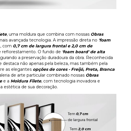
lete
, uma moldura que combina com nossas
Obras
mais avançada tecnologia. A impressão direta no
'foam
D
, com
0,7 cm de largura frontal e 2,0 cm de
de reflorestamento. O fundo de
'foam board' de alta
gurando a preservação duradoura da obra. Reconhecida
 se destaca não apenas pela beleza, mas também pela
tre as elegantes
opções de cores - Freijó, Preta, Branca
eria de arte particular combinado nossas
Obras
e
e a
Moldura Filete
, com tecnologia inovadora e
a estética de sua decoração.