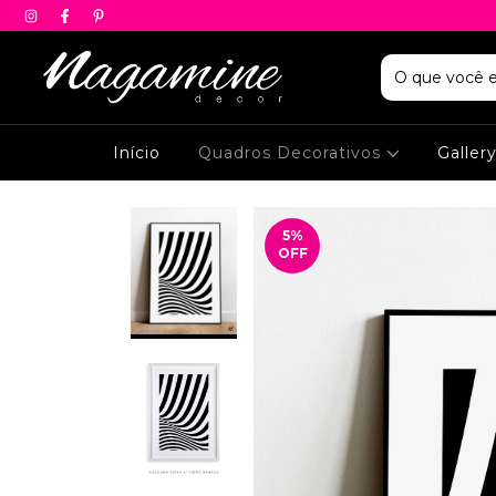
Início
Quadros Decorativos
Galler
5
%
OFF